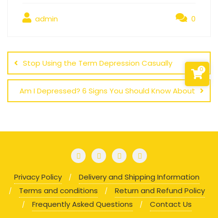
admin
0
Post
navigation
Stop Using the Term Depression Casually
0
Am I Depressed? 6 Signs You Should Know About
Privacy Policy
Delivery and Shipping Information
Terms and conditions
Return and Refund Policy
Frequently Asked Questions
Contact Us